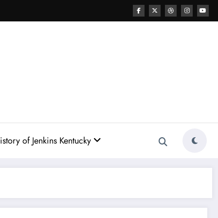
story of Jenkins Kentucky