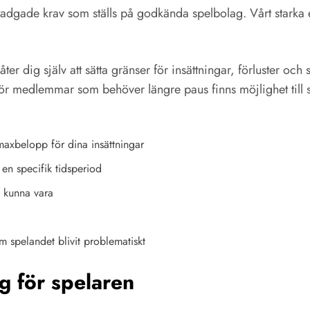
lagstadgade krav som ställs på godkända spelbolag. Vårt star
ter dig själv att sätta gränser för insättningar, förluster och 
ör medlemmar som behöver längre paus finns möjlighet till sj
maxbelopp för dina insättningar
en specifik tidsperiod
 kunna vara
 spelandet blivit problematiskt
g för spelaren