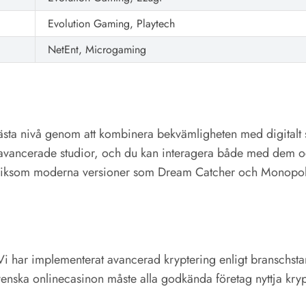
Evolution Gaming, Playtech
NetEnt, Microgaming
ll nästa nivå genom att kombinera bekvämligheten med digitalt
ån avancerade studior, och du kan interagera både med dem o
o, liksom moderna versioner som Dream Catcher och Monopol
 Vi har implementerat avancerad kryptering enligt branschsta
svenska onlinecasinon måste alla godkända företag nyttja kry