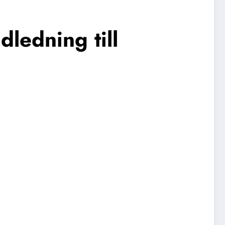
ledning till