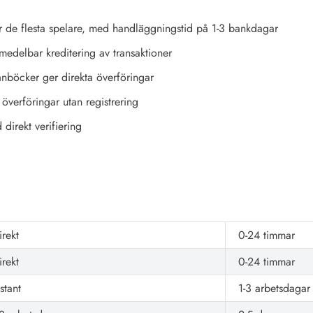
r de flesta spelare, med handläggningstid på 1-3 bankdagar
delbar kreditering av transaktioner
ånböcker ger direkta överföringar
överföringar utan registrering
direkt verifiering
irekt
0-24 timmar
irekt
0-24 timmar
stant
1-3 arbetsdagar