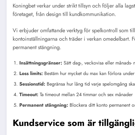
Koningbet verkar under strikt tillsyn och följer alla 
företaget, från design till kundkommunikation.
Vi erbjuder omfattande verktyg för spelkontroll som tillå
kontoinställningarna och träder i verkan omedelbart. F
permanent stängning.
Insättningsgränser:
Sätt dag-, veckovisa eller månads- 
Loss limits:
Bestäm hur mycket du max kan förlora under 
Sessionstid:
Begränsa hur lång tid varje spelomgång ska
Timeout:
Ta timeout mellan 24 timmar och sex månader
Permanent stängning:
Blockera ditt konto permanent om
Kundservice som är tillgängli