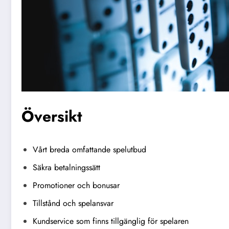
Översikt
Vårt breda omfattande spelutbud
Säkra betalningssätt
Promotioner och bonusar
Tillstånd och spelansvar
Kundservice som finns tillgänglig för spelaren