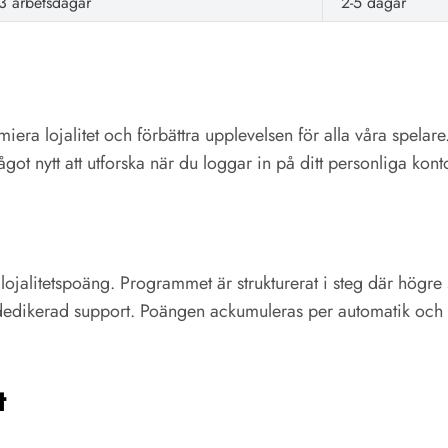
-3 arbetsdagar
2-5 dagar
iera lojalitet och förbättra upplevelsen för alla våra spela
 något nytt att utforska när du loggar in på ditt personliga kont
 lojalitetspoäng. Programmet är strukturerat i steg där högre s
edikerad support. Poängen ackumuleras per automatik och ka
t